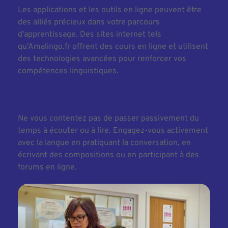
Les applications et les outils en ligne peuvent être 
des alliés précieux dans votre parcours 
d'apprentissage. Des sites internet tels 
qu’Amalingo.fr offrent des cours en ligne et utilisent 
des technologies avancées pour renforcer vos 
compétences linguistiques.
4. Apprentissage Actif
Ne vous contentez pas de passer passivement du 
temps à écouter ou à lire. Engagez-vous activement 
avec la langue en pratiquant la conversation, en 
écrivant des compositions ou en participant à des 
forums en ligne.